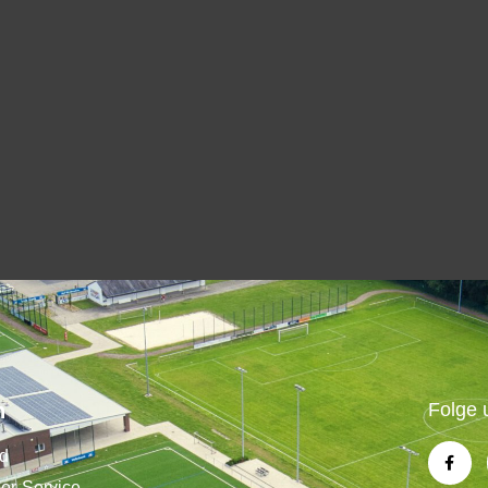
n
Folge 
nd
der-Service