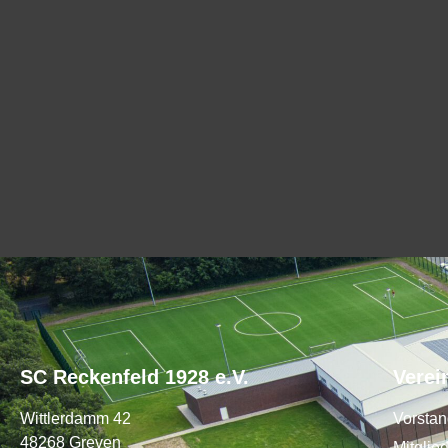
SC Reckenfeld 1928 e.V.
Verei
Wittlerdamm 42
Vorsta
48268 Greven
Mitglie