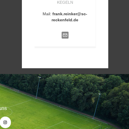
KEGELN
Mail:
frank.reinker@sc-
reckenfeld.de
uns