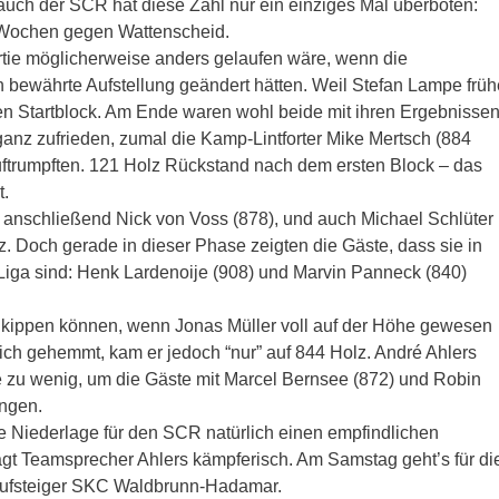
ch der SCR hat diese Zahl nur ein einziges Mal überboten:
 Wochen gegen Wattenscheid.
artie möglicherweise anders gelaufen wäre, wenn die
h bewährte Aufstellung geändert hätten. Weil Stefan Lampe früh
en Startblock. Am Ende waren wohl beide mit ihren Ergebnisse
anz zufrieden, zumal die Kamp-Lintforter Mike Mertsch (884
auftrumpften. 121 Holz Rückstand nach dem ersten Block – das
t.
h anschließend Nick von Voss (878), und auch Michael Schlüter
z. Doch gerade in dieser Phase zeigten die Gäste, dass sie in
 Liga sind: Henk Lardenoije (908) und Marvin Panneck (840)
al kippen können, wenn Jonas Müller voll auf der Höhe gewesen
ch gehemmt, kam er jedoch “nur” auf 844 Holz. André Ahlers
 zu wenig, um die Gäste mit Marcel Bernsee (872) und Robin
ingen.
e Niederlage für den SCR natürlich einen empfindlichen
agt Teamsprecher Ahlers kämpferisch. Am Samstag geht’s für di
Aufsteiger SKC Waldbrunn-Hadamar.