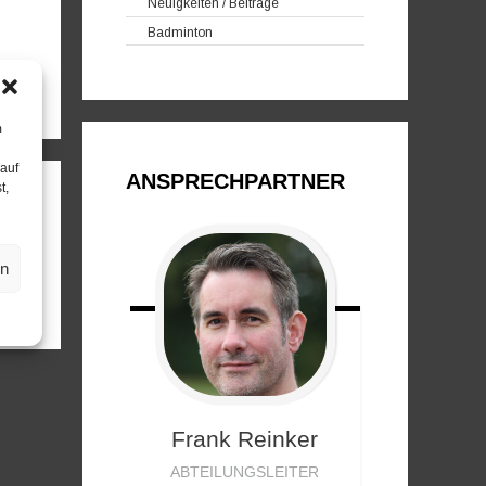
Neuigkeiten / Beiträge
Badminton
m
 auf
ANSPRECHPARTNER
t,
en
Frank
Reinker
ABTEILUNGSLEITER