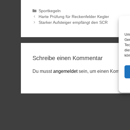
Sportkegeln
Harte Prüfung für Reckenfelder Kegler
Starker Aufsteiger empfängt den SCR
Um 
Ger
Tec
die
kön
Schreibe einen Kommentar
Du musst
angemeldet
sein, um einen Komment