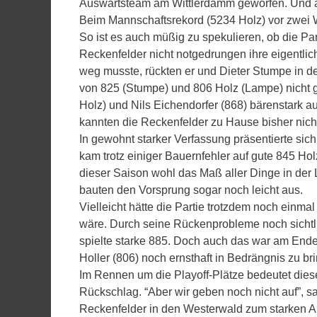
Auswärtsteam am Wittlerdamm geworfen. Und au
Beim Mannschaftsrekord (5234 Holz) vor zwei
So ist es auch müßig zu spekulieren, ob die P
Reckenfelder nicht notgedrungen ihre eigentlic
weg musste, rückten er und Dieter Stumpe in d
von 825 (Stumpe) und 806 Holz (Lampe) nicht g
Holz) und Nils Eichendorfer (868) bärenstark 
kannten die Reckenfelder zu Hause bisher nich
In gewohnt starker Verfassung präsentierte sic
kam trotz einiger Bauernfehler auf gute 845 Hol
dieser Saison wohl das Maß aller Dinge in der
bauten den Vorsprung sogar noch leicht aus.
Vielleicht hätte die Partie trotzdem noch einm
wäre. Durch seine Rückenprobleme noch sichtli
spielte starke 885. Doch auch das war am Ende
Holler (806) noch ernsthaft in Bedrängnis zu br
Im Rennen um die Playoff-Plätze bedeutet dies
Rückschlag. “Aber wir geben noch nicht auf”, s
Reckenfelder in den Westerwald zum starken 