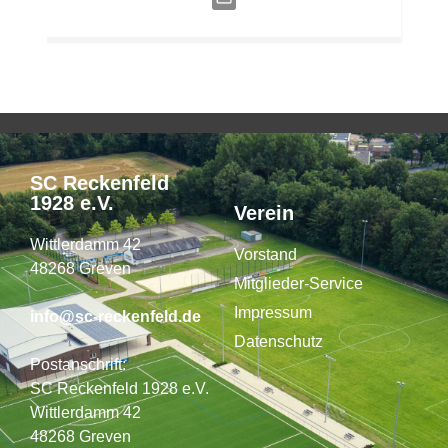
SC Reckenfeld
1928 e.V.
Verein
Wittlerdamm 42
Vorstand
48268 Greven
Mitglieder-Service
Impressum
info@sc-reckenfeld.de
Datenschutz
Postanschrift:
SC Reckenfeld 1928 e.V.
Wittlerdamm 42
48268 Greven