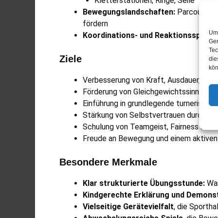
Kletterstationen, Ringe, Seile
Bewegungslandschaften:
Parcours au
fördern
Um 
Koordinations- und Reaktionsspiele:
Ger
Tec
Ziele
die
kön
Verbesserung von Kraft, Ausdauer, Bewe
Förderung von Gleichgewichtssinn und 
Einführung in grundlegende turnerische
Stärkung von Selbstvertrauen durch Erf
Schulung von Teamgeist, Fairness und 
Freude an Bewegung und einem aktiven 
Besondere Merkmale
Klar strukturierte Übungsstunde:
War
Kindgerechte Erklärung und Demons
Vielseitige Gerätevielfalt
, die Sportha