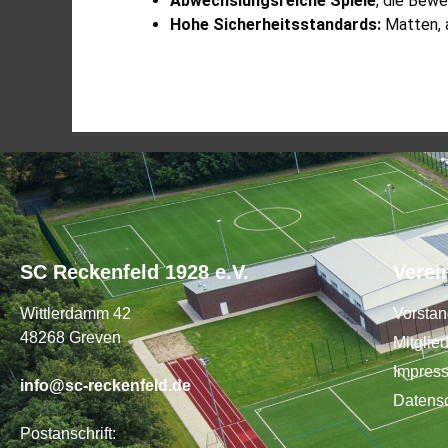
Abwechslungsreiche Spiele
, die Bew
Hohe Sicherheitsstandards:
Matten, 
SC Reckenfeld 1928 e.V.
Verei
Wittlerdamm 42
Vorsta
48268 Greven
Mitglie
Impres
info@sc-reckenfeld.de
Datens
Postanschrift: