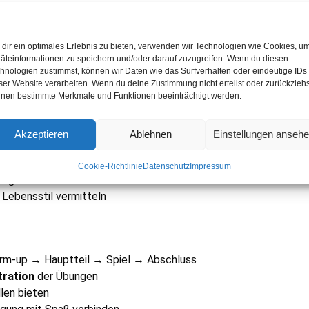
s großen Turngeräten, die die Kreativität und Bewegungsfreude
dir ein optimales Erlebnis zu bieten, verwenden wir Technologien wie Cookies, u
Fangspiele, Staffelspiele, Ballspiele in kindgerechter Form
äteinformationen zu speichern und/oder darauf zuzugreifen. Wenn du diesen
hnologien zustimmst, können wir Daten wie das Surfverhalten oder eindeutige IDs
ser Website verarbeiten. Wenn du deine Zustimmung nicht erteilst oder zurückziehs
nen bestimmte Merkmale und Funktionen beeinträchtigt werden.
glichkeit und Koordination
Körperkontrolle
Akzeptieren
Ablehnen
Einstellungen anseh
 Techniken
olgserlebnisse
Cookie-Richtlinie
Datenschutz
Impressum
Regeln
Lebensstil vermitteln
m-up → Hauptteil → Spiel → Abschluss
tration
der Übungen
llen bieten