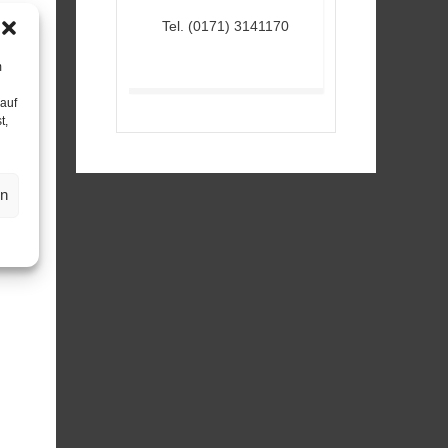
Tel.
(0171) 3141170
m
 auf
t,
en