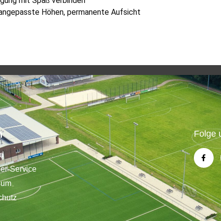
egung mit Spaß verbinden
angepasste Höhen, permanente Aufsicht
n
Folge 
nd
der-Service
sum
chutz