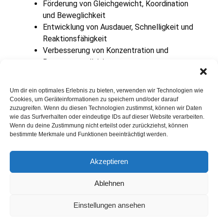
Förderung von Gleichgewicht, Koordination
und Beweglichkeit
Entwicklung von Ausdauer, Schnelligkeit und
Reaktionsfähigkeit
Verbesserung von Konzentration und
Bewegungspräzision
Stärkung des Selbstvertrauens durch
sichtbare Lernfortschritte
Um dir ein optimales Erlebnis zu bieten, verwenden wir Technologien wie
Förderung von Teamfähigkeit, Fairness und
Cookies, um Geräteinformationen zu speichern und/oder darauf
sozialem Miteinander
zuzugreifen. Wenn du diesen Technologien zustimmst, können wir Daten
wie das Surfverhalten oder eindeutige IDs auf dieser Website verarbeiten.
Wenn du deine Zustimmung nicht erteilst oder zurückziehst, können
Besondere Merkmale
bestimmte Merkmale und Funktionen beeinträchtigt werden.
Höhere technische Anforderungen
, aber
Akzeptieren
dennoch spielerisch vermittelt
Mehr Eigenverantwortung
– Kinder achten
Ablehnen
zunehmend selbst auf Sicherheit und Abläufe
Stärkere Motivation durch kleine
Einstellungen ansehen
Herausforderungen
(„Kann ich den Parcours