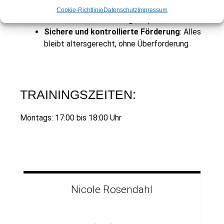
schneller schaffen?“, „Schaffe ich heute das
Cookie-Richtlinie
Datenschutz
Impressum
Balancieren ohne Absteigen?“)
Sichere und kontrollierte Förderung
: Alles
bleibt altersgerecht, ohne Überforderung
TRAININGSZEITEN:
Montags: 17:00 bis 18:00 Uhr
Nicole
Rosendahl