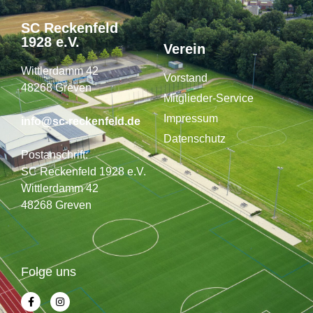
SC Reckenfeld
1928 e.V.
Verein
Wittlerdamm 42
Vorstand
48268 Greven
Mitglieder-Service
Impressum
info@sc-reckenfeld.de
Datenschutz
Postanschrift:
SC Reckenfeld 1928 e.V.
Wittlerdamm 42
48268 Greven
Folge uns