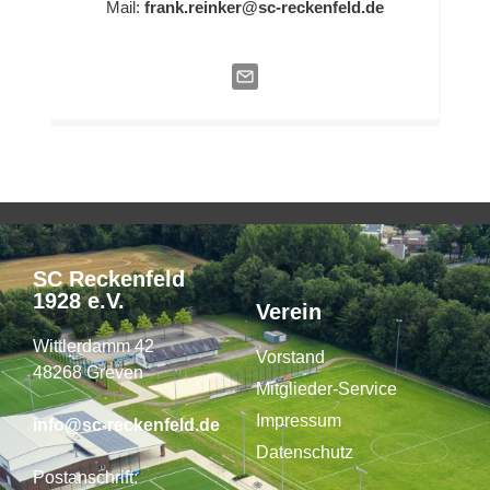
Mail:
frank.reinker@sc-reckenfeld.de
SC Reckenfeld
1928 e.V.
Verein
Wittlerdamm 42
Vorstand
48268 Greven
Mitglieder-Service
Impressum
info@sc-reckenfeld.de
Datenschutz
Postanschrift: