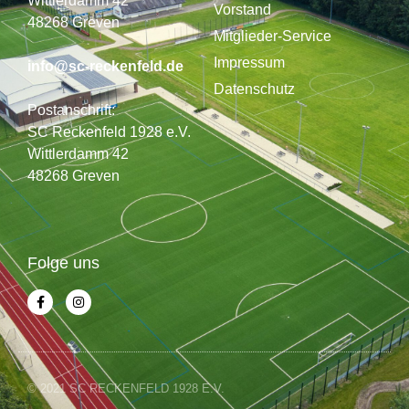
Wittlerdamm 42
Vorstand
48268 Greven
Mitglieder-Service
Impressum
info@sc-reckenfeld.de
Datenschutz
Postanschrift:
SC Reckenfeld 1928 e.V.
Wittlerdamm 42
48268 Greven
Folge uns
© 2021 SC RECKENFELD 1928 E.V.