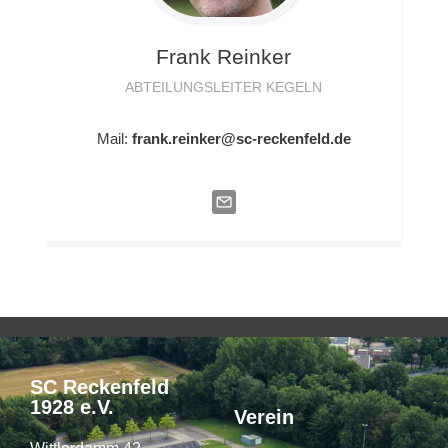
Frank
Reinker
ABTEILUNGSLEITER KEGELN
Mail:
frank.reinker@sc-reckenfeld.de
SC Reckenfeld
1928 e.V.
Verein