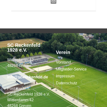
SC Reckenfeld
1928 e.V.
Verein
Wittlerdamm 42
Vorstand
48268 Greven
Mitglieder-Service
Impressum
info@sc-reckenfeld.de
Datenschutz
Postanschrift:
SC Reckenfeld 1928 e.V.
Wittlerdamm 42
48268 Greven