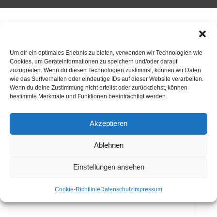
ANSPRECHPARTNER
Um dir ein optimales Erlebnis zu bieten, verwenden wir Technologien wie
Cookies, um Geräteinformationen zu speichern und/oder darauf
zuzugreifen. Wenn du diesen Technologien zustimmst, können wir Daten
wie das Surfverhalten oder eindeutige IDs auf dieser Website verarbeiten.
Wenn du deine Zustimmung nicht erteilst oder zurückziehst, können
bestimmte Merkmale und Funktionen beeinträchtigt werden.
Akzeptieren
Ablehnen
Markus
Boy
Einstellungen ansehen
Tel.
0170 4455955
Cookie-Richtlinie
Datenschutz
Impressum
Mail:
markus.boy@screckenfeld.de