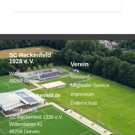
SC Reckenfeld
1928 e.V.
Verein
Wittlerdamm 42
Vorstand
48268 Greven
Mitglieder-Service
Impressum
info@sc-reckenfeld.de
Datenschutz
Postanschrift:
SC Reckenfeld 1928 e.V.
Wittlerdamm 42
48268 Greven