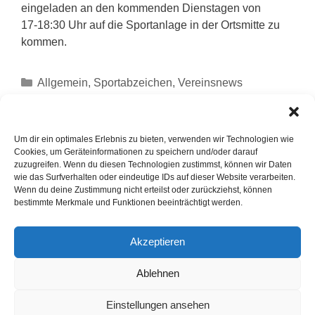
eingeladen an den kommenden Dienstagen von
17-18:30 Uhr auf die Sportanlage in der Ortsmitte zu
kommen.
Allgemein
,
Sportabzeichen
,
Vereinsnews
SC Reckenfeld Karateka trainieren Schwertkampf
4. Tomo-Cup beim Dojo Kamakura
Um dir ein optimales Erlebnis zu bieten, verwenden wir Technologien wie
Cookies, um Geräteinformationen zu speichern und/oder darauf
zuzugreifen. Wenn du diesen Technologien zustimmst, können wir Daten
wie das Surfverhalten oder eindeutige IDs auf dieser Website verarbeiten.
Wenn du deine Zustimmung nicht erteilst oder zurückziehst, können
Schreibe einen Kommentar
bestimmte Merkmale und Funktionen beeinträchtigt werden.
Du musst
angemeldet
sein, um einen Kommentar
Akzeptieren
abzugeben.
Ablehnen
Einstellungen ansehen