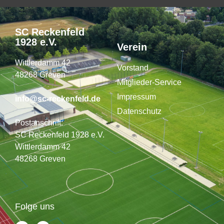
SC Reckenfeld
1928 e.V.
Verein
Wittlerdamm 42
Vorstand
48268 Greven
Mitglieder-Service
Impressum
info@sc-reckenfeld.de
Datenschutz
Postanschrift:
SC Reckenfeld 1928 e.V.
Wittlerdamm 42
48268 Greven
Folge uns