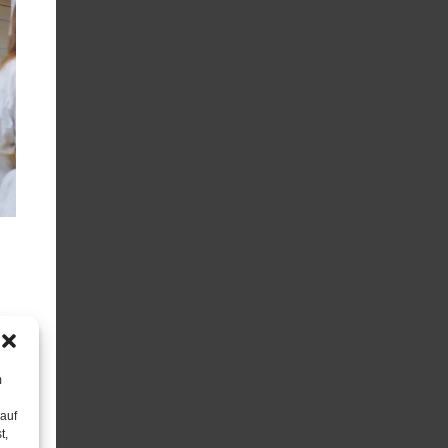
m
 auf
t,