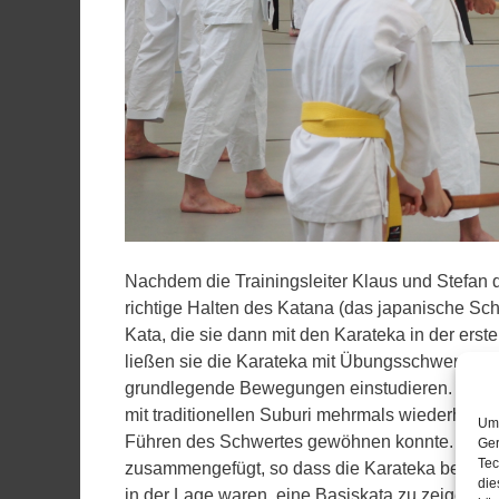
Nachdem die Trainingsleiter Klaus und Stefan d
richtige Halten des Katana (das japanische Schw
Kata, die sie dann mit den Karateka in der erste
ließen sie die Karateka mit Übungsschwertern 
grundlegende Bewegungen einstudieren. Die 
mit traditionellen Suburi mehrmals wiederholt,
Um 
Führen des Schwertes gewöhnen konnte. Dies
Ger
Tec
zusammengefügt, so dass die Karateka bereits 
die
in der Lage waren, eine Basiskata zu zeigen.