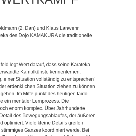
oldmann (2. Dan) und Klaus Lanwehr
teka des Dojo KAMAKURA die traditionelle
eld legt Wert darauf, dass seine Karateka
verwandte Kampfkünste kennenlernen.
g, einer Situation vollständig zu entsprechen“
der erdenklichen Situation ziehen zu können
ugehen. Im Mittelpunkt des heutigen Iaido
re ein mentaler Lernprozess. Die
doch enorm komplex. Über Jahrhunderte
e Detail des Bewegungsablaufes, der äußeren
optimiert. Viele kleine Details greifen
 stimmiges Ganzes koordiniert werde. Bei