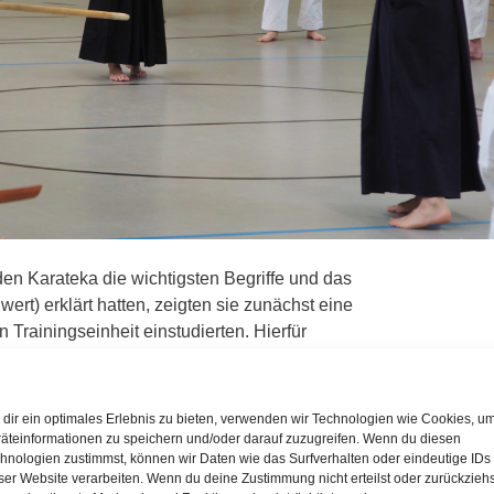
en Karateka die wichtigsten Begriffe und das
ert) erklärt hatten, zeigten sie zunächst eine
n Trainingseinheit einstudierten. Hierfür
aus Holz, genannt Bokken, zunächst einige
Grundbewegung wurde beim Aufwärmtraining
 so dass der Körper sich langsam an das
dir ein optimales Erlebnis zu bieten, verwenden wir Technologien wie Cookies, u
e Sequenzen wurden dann zu einer Kata
äteinformationen zu speichern und/oder darauf zuzugreifen. Wenn du diesen
hnologien zustimmst, können wir Daten wie das Surfverhalten oder eindeutige IDs
nach der ersten von zwei Trainingseinheiten
ser Website verarbeiten. Wenn du deine Zustimmung nicht erteilst oder zurückziehs