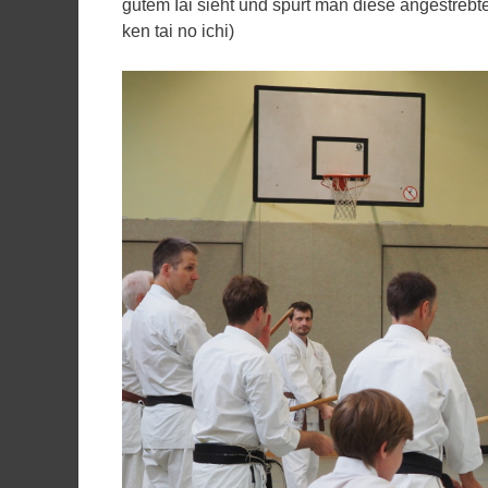
gutem Iai sieht und spürt man diese angestrebte
ken tai no ichi)