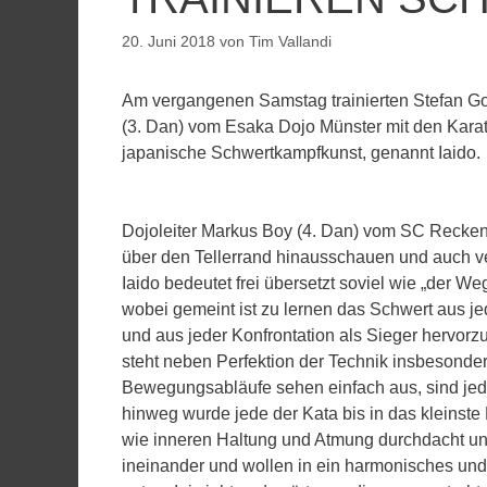
20. Juni 2018
von
Tim Vallandi
Am vergangenen Samstag trainierten Stefan G
(3. Dan) vom Esaka Dojo Münster mit den Kara
japanische Schwertkampfkunst, genannt Iaido.
Dojoleiter Markus Boy (4. Dan) vom SC Reckenf
über den Tellerrand hinausschauen und auch 
Iaido bedeutet frei übersetzt soviel wie „der We
wobei gemeint ist zu lernen das Schwert aus je
und aus jeder Konfrontation als Sieger hervorz
steht neben Perfektion der Technik insbesonde
Bewegungsabläufe sehen einfach aus, sind je
hinweg wurde jede der Kata bis in das kleinst
wie inneren Haltung und Atmung durchdacht und 
ineinander und wollen in ein harmonisches und