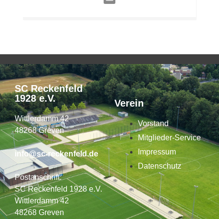
SC Reckenfeld
1928 e.V.
Verein
Wittlerdamm 42
Vorstand
48268 Greven
Mitglieder-Service
Impressum
info@sc-reckenfeld.de
Datenschutz
Postanschrift:
SC Reckenfeld 1928 e.V.
Wittlerdamm 42
48268 Greven