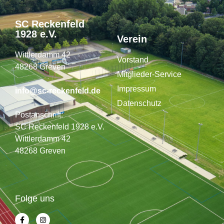
SC Reckenfeld
1928 e.V.
Verein
Wittlerdamm 42
Vorstand
48268 Greven
Mitglieder-Service
Impressum
info@sc-reckenfeld.de
Datenschutz
Postanschrift:
SC Reckenfeld 1928 e.V.
Wittlerdamm 42
48268 Greven
Folge uns