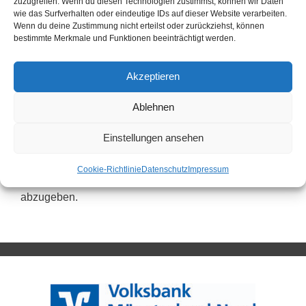
zuzugreifen. Wenn du diesen Technologien zustimmst, können wir Daten
wie das Surfverhalten oder eindeutige IDs auf dieser Website verarbeiten.
Karate
Wenn du deine Zustimmung nicht erteilst oder zurückziehst, können
Oberliga-Sportkegler erobern Tabellenführung
bestimmte Merkmale und Funktionen beeinträchtigt werden.
zurück
Akzeptieren
Gute Ausgangsposition fürs Saisonfinale
Ablehnen
Einstellungen ansehen
Schreibe einen Kommentar
Cookie-Richtlinie
Datenschutz
Impressum
Du musst
angemeldet
sein, um einen Kommentar
abzugeben.