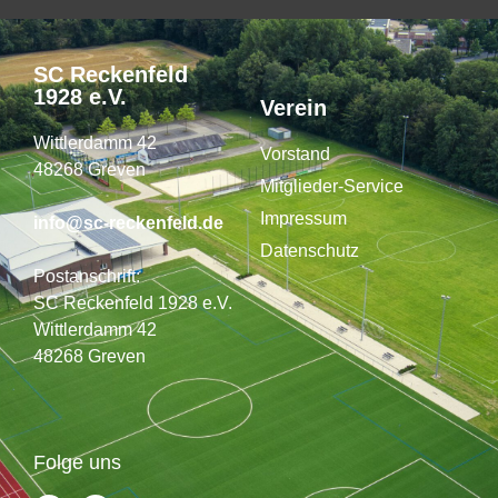
SC Reckenfeld
1928 e.V.
Verein
Wittlerdamm 42
Vorstand
48268 Greven
Mitglieder-Service
Impressum
info@sc-reckenfeld.de
Datenschutz
Postanschrift:
SC Reckenfeld 1928 e.V.
Wittlerdamm 42
48268 Greven
Folge uns