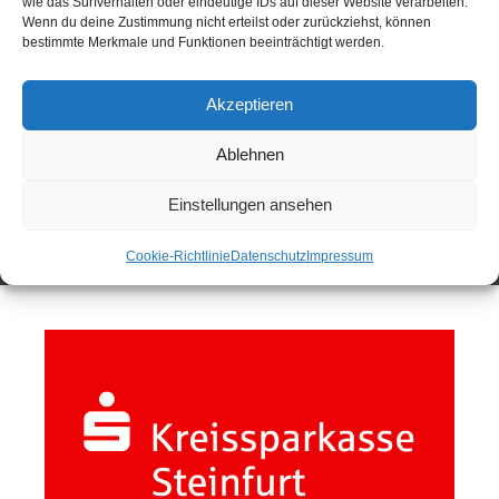
wie das Surfverhalten oder eindeutige IDs auf dieser Website verarbeiten.
Marc Schellhove war in beiden Spielen bester
Wenn du deine Zustimmung nicht erteilst oder zurückziehst, können
SCRler.
bestimmte Merkmale und Funktionen beeinträchtigt werden.
Akzeptieren
Sportkegeln
Ablehnen
Tolle Kibaz-Tage im Franziskus-Kindergarten
Einstellungen ansehen
Happy End für Robin Graes bei Jugend-DM
Cookie-Richtlinie
Datenschutz
Impressum