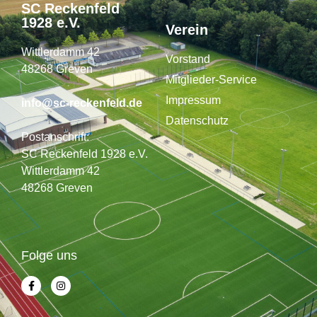
SC Reckenfeld
1928 e.V.
Verein
Wittlerdamm 42
Vorstand
48268 Greven
Mitglieder-Service
Impressum
info@sc-reckenfeld.de
Datenschutz
Postanschrift:
SC Reckenfeld 1928 e.V.
Wittlerdamm 42
48268 Greven
Folge uns