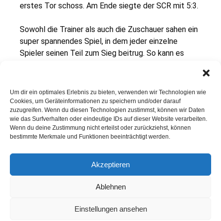
erstes Tor schoss. Am Ende siegte der SCR mit 5:3.
Sowohl die Trainer als auch die Zuschauer sahen ein
super spannendes Spiel, in dem jeder einzelne
Spieler seinen Teil zum Sieg beitrug. So kann es
weitergehen!
Tore für Reckenfeld: Tom Bolewski (3), Jonas und
Um dir ein optimales Erlebnis zu bieten, verwenden wir Technologien wie
Philipp.
Cookies, um Geräteinformationen zu speichern und/oder darauf
zuzugreifen. Wenn du diesen Technologien zustimmst, können wir Daten
wie das Surfverhalten oder eindeutige IDs auf dieser Website verarbeiten.
Wenn du deine Zustimmung nicht erteilst oder zurückziehst, können
bestimmte Merkmale und Funktionen beeinträchtigt werden.
Jugendfussball
Die Kugel rollt wieder am Wittlerdamm
Akzeptieren
SCR Erste startet mit knappem Sieg in die Saison
Ablehnen
Einstellungen ansehen