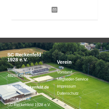
SC Reckenfeld
1928 e.V.
Verein
Wittlerdamm 42
Vorstand
48268 Greven
Mitglieder-Service
Impressum
info@sc-reckenfeld.de
Datenschutz
Postanschrift:
SC Reckenfeld 1928 e.V.