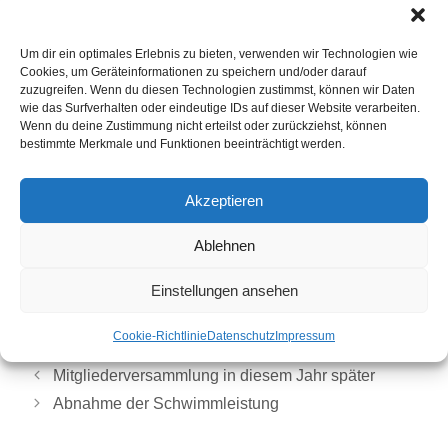
Um dir ein optimales Erlebnis zu bieten, verwenden wir Technologien wie
Cookies, um Geräteinformationen zu speichern und/oder darauf
zuzugreifen. Wenn du diesen Technologien zustimmst, können wir Daten
wie das Surfverhalten oder eindeutige IDs auf dieser Website verarbeiten.
Wenn du deine Zustimmung nicht erteilst oder zurückziehst, können
bestimmte Merkmale und Funktionen beeinträchtigt werden.
Freuen sich auf die gemeinsame Zukunft als große
Akzeptieren
SCR-Kegelabteilung: Michael Schlüter und Andrew
Termöllen (vorne v.l.) sowie (hinten v.l.) Stefan
Ablehnen
Lampe, Frank Reinker, Simon van Raalte, Jonas
Müller und André Ahlers.
Einstellungen ansehen
Cookie-Richtlinie
Datenschutz
Impressum
Sportkegeln
Mitgliederversammlung in diesem Jahr später
Abnahme der Schwimmleistung