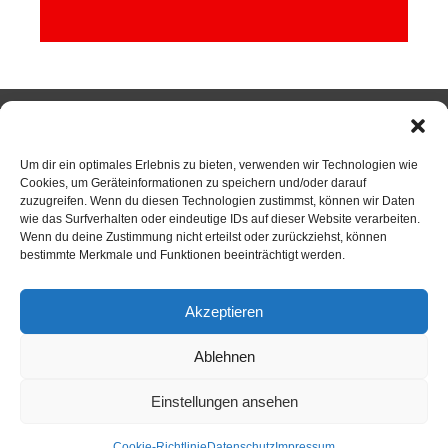
SPORTKEGELN
Um dir ein optimales Erlebnis zu bieten, verwenden wir Technologien wie
Cookies, um Geräteinformationen zu speichern und/oder darauf
zuzugreifen. Wenn du diesen Technologien zustimmst, können wir Daten
wie das Surfverhalten oder eindeutige IDs auf dieser Website verarbeiten.
Neuigkeiten
Wenn du deine Zustimmung nicht erteilst oder zurückziehst, können
bestimmte Merkmale und Funktionen beeinträchtigt werden.
Sportkegeln
Mannschaften
Akzeptieren
Kontakt
Ablehnen
Kegelsportanlage Wittlerdamm
Einstellungen ansehen
Training
Cookie-Richtlinie
Datenschutz
Impressum