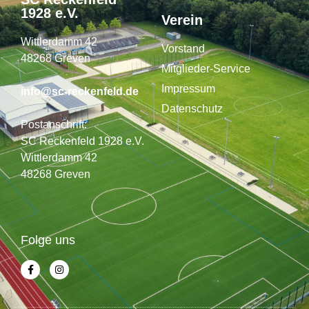
1928 e.V.
Verein
Wittlerdamm 42
Vorstand
48268 Greven
Mitglieder-Service
Impressum
info@sc-reckenfeld.de
Datenschutz
Postanschrift:
SC Reckenfeld 1928 e.V.
Wittlerdamm 42
48268 Greven
Folge uns