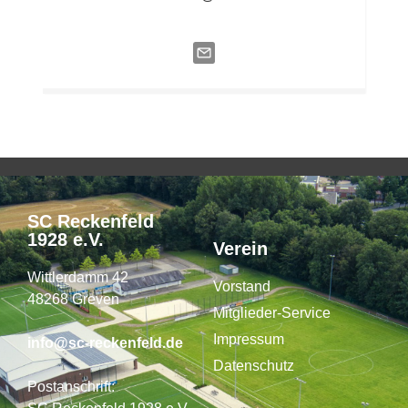
SC Reckenfeld
1928 e.V.
Verein
Wittlerdamm 42
Vorstand
48268 Greven
Mitglieder-Service
Impressum
info@sc-reckenfeld.de
Datenschutz
Postanschrift: