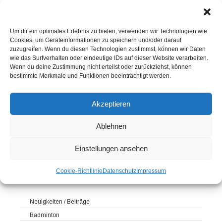
Neuigkeiten
Sportkegeln
Um dir ein optimales Erlebnis zu bieten, verwenden wir Technologien wie
Cookies, um Geräteinformationen zu speichern und/oder darauf
zuzugreifen. Wenn du diesen Technologien zustimmst, können wir Daten
Mannschaften
wie das Surfverhalten oder eindeutige IDs auf dieser Website verarbeiten.
Wenn du deine Zustimmung nicht erteilst oder zurückziehst, können
Kontakt
bestimmte Merkmale und Funktionen beeinträchtigt werden.
Kegelsportanlage Wittlerdamm
Akzeptieren
Training
Ablehnen
Einstellungen ansehen
SPORTKEGELN
Cookie-Richtlinie
Datenschutz
Impressum
Neuigkeiten / Beiträge
Badminton