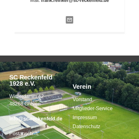
Mail:
frank.reinker@sc-reckenfeld.de
SC Reckenfeld
1928 e.V.
Verein
Wittlerdamm 42
Vorstand
48268 Greven
Mitglieder-Service
Impressum
info@sc-reckenfeld.de
Datenschutz
Postanschrift: