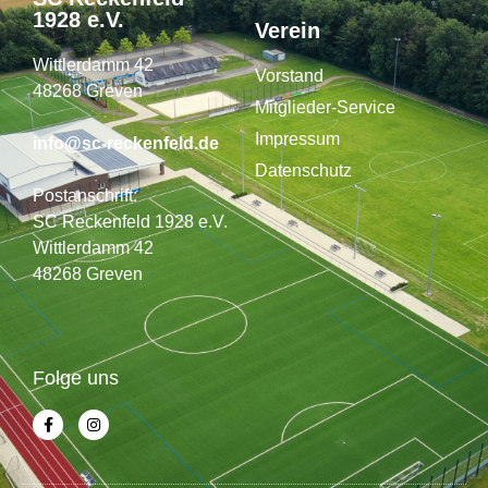
1928 e.V.
Verein
Wittlerdamm 42
Vorstand
48268 Greven
Mitglieder-Service
Impressum
info@sc-reckenfeld.de
Datenschutz
Postanschrift:
SC Reckenfeld 1928 e.V.
Wittlerdamm 42
48268 Greven
Folge uns