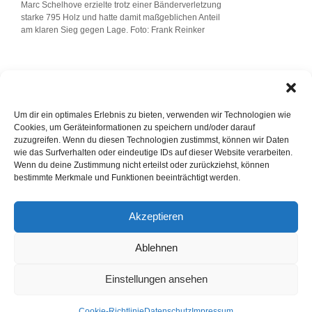
Marc Schelhove erzielte trotz einer Bänderverletzung
starke 795 Holz und hatte damit maßgeblichen Anteil
am klaren Sieg gegen Lage. Foto: Frank Reinker
Sportkegeln
WN-Bericht: „Tappen im Dunkeln“
Um dir ein optimales Erlebnis zu bieten, verwenden wir Technologien wie
Das ungewohnte Gefühl einer Niederlage
Cookies, um Geräteinformationen zu speichern und/oder darauf
zuzugreifen. Wenn du diesen Technologien zustimmst, können wir Daten
wie das Surfverhalten oder eindeutige IDs auf dieser Website verarbeiten.
Wenn du deine Zustimmung nicht erteilst oder zurückziehst, können
bestimmte Merkmale und Funktionen beeinträchtigt werden.
Akzeptieren
Ablehnen
Einstellungen ansehen
Cookie-Richtlinie
Datenschutz
Impressum