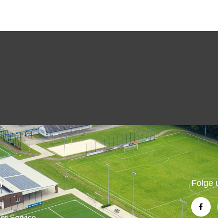
n
Folge 
nd
der-Service