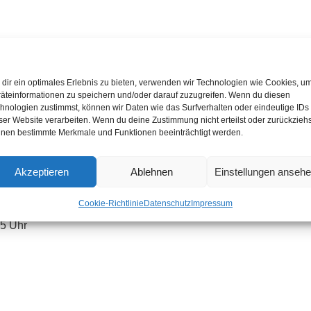
dir ein optimales Erlebnis zu bieten, verwenden wir Technologien wie Cookies, u
So., 10 Uhr
äteinformationen zu speichern und/oder darauf zuzugreifen. Wenn du diesen
hnologien zustimmst, können wir Daten wie das Surfverhalten oder eindeutige IDs
ser Website verarbeiten. Wenn du deine Zustimmung nicht erteilst oder zurückziehs
0 Uhr
nen bestimmte Merkmale und Funktionen beeinträchtigt werden.
Akzeptieren
Ablehnen
Einstellungen anseh
So., 13.30 Uhr
Cookie-Richtlinie
Datenschutz
Impressum
45 Uhr