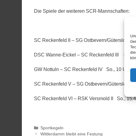
Die Spiele der weiteren SCR-Mannschaften:
Um 
SC Reckenfeld II – SG Ostbevern/Gütersloh II 
Ger
Tec
die
DSC Wanne-Eickel – SC Reckenfeld III So., 1
kön
GW Nottuln – SC Reckenfeld IV So., 10 Uhr
SC Reckenfeld V – SG Ostbevern/Gütersloh V 
SC Reckenfeld VI – RSK Versmold II So., 15.
Sportkegeln
Wittlerdamm bleibt eine Festung