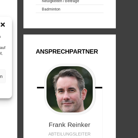
Neuigkeiten / Beiträge
Badminton
m
 auf
ANSPRECHPARTNER
t,
en
Frank
Reinker
ABTEILUNGSLEITER