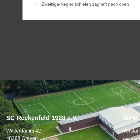
Zweitliga-Kegler schielen zaghaft nach oben
SC Reckenfeld 1928 e.V.
Verei
Wittlerdamm 42
Vorsta
48268 Greven
Mitglie