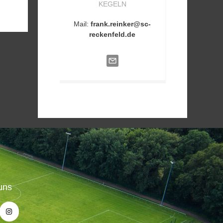
KEGELN
Mail:
frank.reinker@sc-
reckenfeld.de
uns