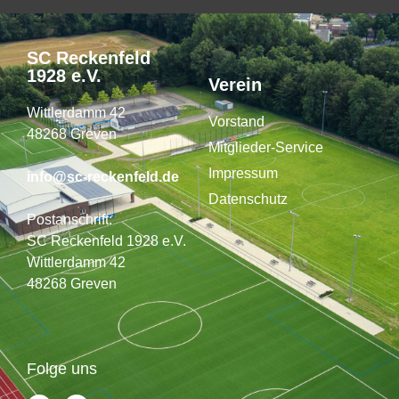
SC Reckenfeld
1928 e.V.
Verein
Wittlerdamm 42
Vorstand
48268 Greven
Mitglieder-Service
Impressum
info@sc-reckenfeld.de
Datenschutz
Postanschrift:
SC Reckenfeld 1928 e.V.
Wittlerdamm 42
48268 Greven
Folge uns