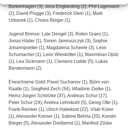
Borkenhagen (3), Jona Engberding (2), Phil Lagemann
(2), David Plugge (3), Frederick Stein (1), Mark
Urbanek (1), Chiara Börger (1).
Jugend Bronze: Lale Dengel (3), Robin Graes (1),
Jonas Häder (1), Simon Jamroszczyk (3), Sophie
Johannpoetter (1), Magdalena Scheele (3), Leon
Schumacher (1), Leon Wieskötter (1), Maximilian Opitz
(1), Lea Sickmann (1), Clemens Lodde (5), Lukas
Berstermann (2).
Erwachsene Gold: Pavel Suchanov (1), Björn van
Raalte (1), Siegfried Zech (34), Wladimir Zielke (1),
Heinz-Jürgen Schölzke (37), Andreas Schur (17),
Peter Schur (24), Andrea Lehmkuhl (5), Georg Otte (1),
Frank Reinker (1), Ulrich Habekost (22), Vitali Kisler
(1), Alexander Kreiser (1), Sabine Behrla (20), Kerstin
Börger (5), Alexander Dreibernd (1), Manfred Zilske