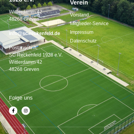
Verein
Wittlerdamm 42
Vorstand
48268 Greven
Mitglieder-Service
Impressum
info@sc-reckenfeld.de
Datenschutz
Postanschrift:
SC Reckenfeld 1928 e.V.
Wittlerdamm 42
48268 Greven
Folge uns