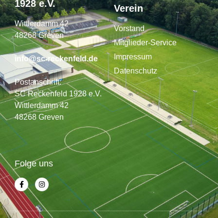
1928 e.V.
Verein
Wittlerdamm 42
Vorstand
48268 Greven
Mitglieder-Service
Impressum
info@sc-reckenfeld.de
Datenschutz
Postanschrift:
SC Reckenfeld 1928 e.V.
Wittlerdamm 42
48268 Greven
Folge uns