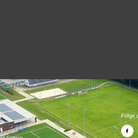
n
Folge 
nd
der-Service