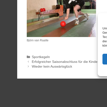
Um 
Ger
Tec
Björn van Raalte
die
kön
Sportkegeln
Erfolgreicher Saisonabschluss für die Kinder-La
Wieder kein Auswärtsglück