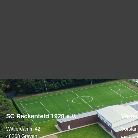
SC Reckenfeld 1928 e.V.
Verei
Wittlerdamm 42
Vorsta
48268 Greven
Mitglie