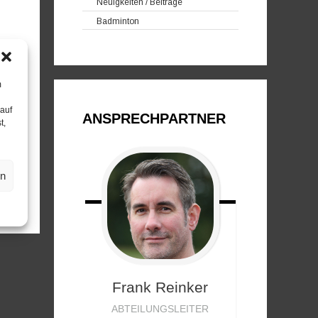
Neuigkeiten / Beiträge
Badminton
m
 auf
ANSPRECHPARTNER
t,
en
Frank
Reinker
ABTEILUNGSLEITER