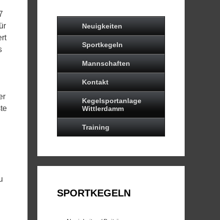
7
ür
Neuigkeiten
rt
Sportkegeln
s
Mannschaften
Kontakt
er
Kegelsportanlage
te
Wittlerdamm
Training
u
SPORTKEGELN