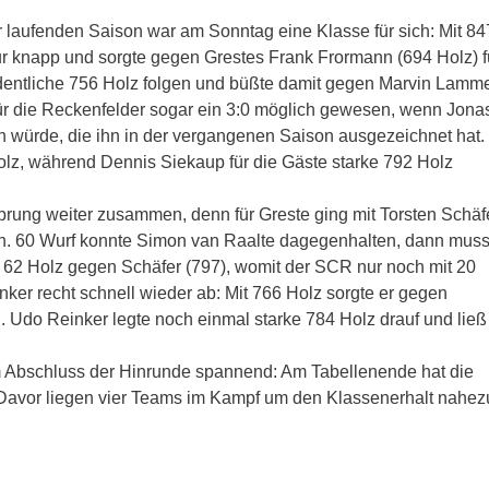
r laufenden Saison war am Sonntag eine Klasse für sich: Mit 84
ur knapp und sorgte gegen Grestes Frank Frormann (694 Holz) f
dentliche 756 Holz folgen und büßte damit gegen Marvin Lamme
 für die Reckenfelder sogar ein 3:0 möglich gewesen, wenn Jona
n würde, die ihn in der vergangenen Saison ausgezeichnet hat.
olz, während Dennis Siekaup für die Gäste starke 792 Holz
ung weiter zusammen, denn für Greste ging mit Torsten Schäf
Bahn. 60 Wurf konnte Simon van Raalte dagegenhalten, dann muss
er 62 Holz gegen Schäfer (797), womit der SCR nur noch mit 20
inker recht schnell wieder ab: Mit 766 Holz sorgte er gegen
. Udo Reinker legte noch einmal starke 784 Holz drauf und ließ
em Abschluss der Hinrunde spannend: Am Tabellenende hat die
 Davor liegen vier Teams im Kampf um den Klassenerhalt nahez