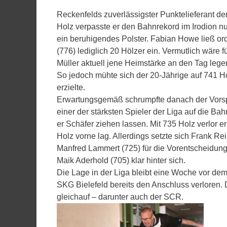
Reckenfelds zuverlässigster Punktelieferant de
Holz verpasste er den Bahnrekord im Irodion n
ein beruhigendes Polster. Fabian Howe ließ or
(776) lediglich 20 Hölzer ein. Vermutlich wäre
Müller aktuell jene Heimstärke an den Tag lege
So jedoch mühte sich der 20-Jährige auf 741 H
erzielte.
Erwartungsgemäß schrumpfte danach der Vorspr
einer der stärksten Spieler der Liga auf die 
er Schäfer ziehen lassen. Mit 735 Holz verlor 
Holz vorne lag. Allerdings setzte sich Frank Re
Manfred Lammert (725) für die Vorentscheidung
Maik Aderhold (705) klar hinter sich.
Die Lage in der Liga bleibt eine Woche vor d
SKG Bielefeld bereits den Anschluss verloren.
gleichauf – darunter auch der SCR.