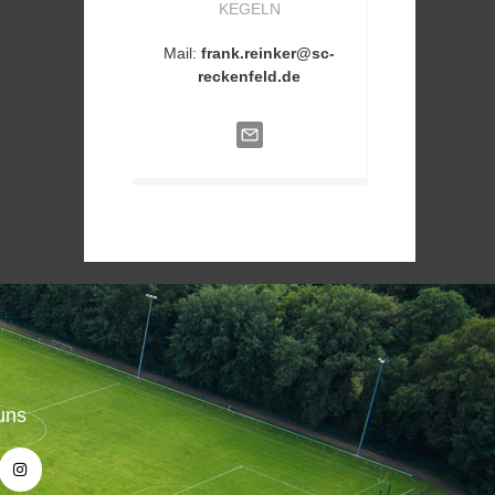
KEGELN
Mail:
frank.reinker@sc-
reckenfeld.de
uns