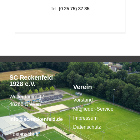
Tel.
(0 25 75) 37 35
SC Reckenfeld
1928 e.V.
Verein
Wittlerdamm 42
Vorstand
48268 Greven
Mitglieder-Service
Impressum
info@sc-reckenfeld.de
Datenschutz
Postanschrift: