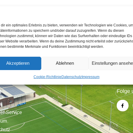
rung-am-28.-juni-ist-mitgliederversammlung-1397.php
dir ein optimales Erlebnis zu bieten, verwenden wir Technologien wie Cookies, u
eladen
äteinformationen zu speichern und/oder darauf zuzugreifen. Wenn du diesen
sser
hnologien zustimmst, können wir Daten wie das Surfverhalten oder eindeutige IDs
ser Website verarbeiten. Wenn du deine Zustimmung nicht erteilst oder zurückziehs
nen bestimmte Merkmale und Funktionen beeinträchtigt werden.
Akzeptieren
Ablehnen
Einstellungen anseh
Cookie-Richtlinie
Datenschutz
Impressum
n
Folge 
nd
der-Service
sum
chutz