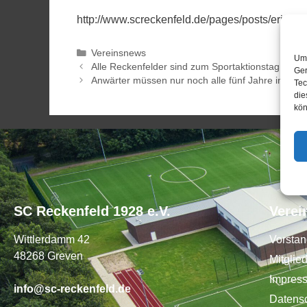
http://www.screckenfeld.de/pages/posts/erinne
Vereinsnews
Um 
Alle Reckenfelder sind zum Sportaktionstag eing
Ger
Anwärter müssen nur noch alle fünf Jahre ins Wa
Tec
die
kön
SC Reckenfeld 1928 e.V.
Verei
Wittlerdamm 42
Vorsta
48268 Greven
Mitglie
Impres
info@sc-reckenfeld.de
Datens