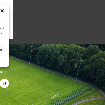
m
 auf
t,
en
uns