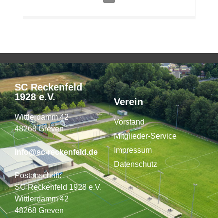
SC Reckenfeld
1928 e.V.
Verein
Wittlerdamm 42
Vorstand
48268 Greven
Mitglieder-Service
Impressum
info@sc-reckenfeld.de
Datenschutz
Postanschrift:
SC Reckenfeld 1928 e.V.
Wittlerdamm 42
48268 Greven