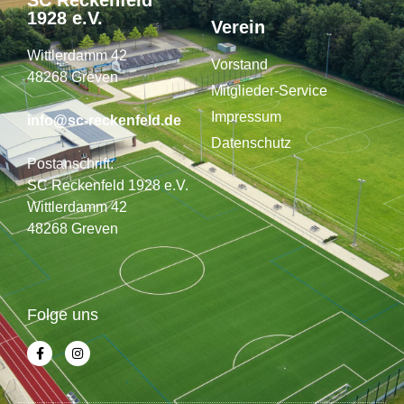
SC Reckenfeld
1928 e.V.
Verein
Wittlerdamm 42
Vorstand
48268 Greven
Mitglieder-Service
Impressum
info@sc-reckenfeld.de
Datenschutz
Postanschrift:
SC Reckenfeld 1928 e.V.
Wittlerdamm 42
48268 Greven
Folge uns