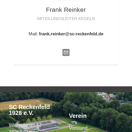
Frank
Reinker
ABTEILUNGSLEITER KEGELN
Mail:
frank.reinker@sc-reckenfeld.de
SC Reckenfeld
1928 e.V.
Verein
Wittlerdamm 42
Vorstand