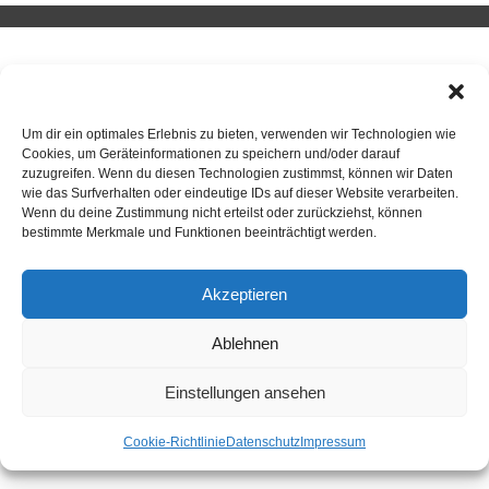
SPORTKEGELN
Um dir ein optimales Erlebnis zu bieten, verwenden wir Technologien wie
Cookies, um Geräteinformationen zu speichern und/oder darauf
Neuigkeiten
zuzugreifen. Wenn du diesen Technologien zustimmst, können wir Daten
wie das Surfverhalten oder eindeutige IDs auf dieser Website verarbeiten.
Sportkegeln
Wenn du deine Zustimmung nicht erteilst oder zurückziehst, können
bestimmte Merkmale und Funktionen beeinträchtigt werden.
Mannschaften
Kontakt
Akzeptieren
Kegelsportanlage Wittlerdamm
Ablehnen
Training
Einstellungen ansehen
Cookie-Richtlinie
Datenschutz
Impressum