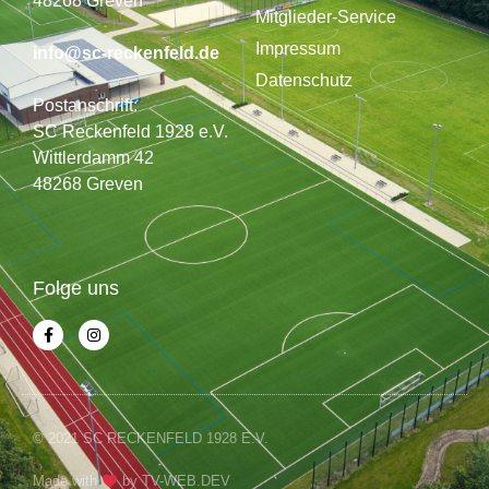
48268 Greven
Mitglieder-Service
Impressum
info@sc-reckenfeld.de
Datenschutz
Postanschrift:
SC Reckenfeld 1928 e.V.
Wittlerdamm 42
48268 Greven
Folge uns
© 2021 SC RECKENFELD 1928 E.V.
Made with
by
TV-WEB.DEV