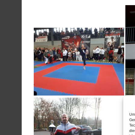
Um 
Ger
Tec
die