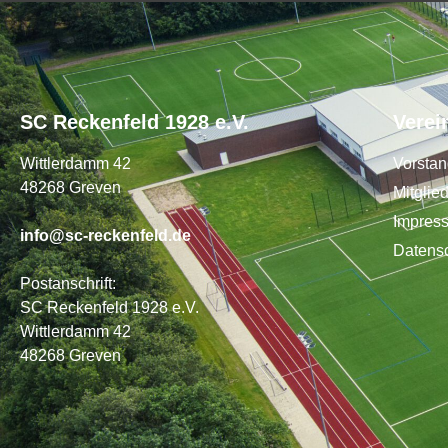
SC Reckenfeld 1928 e.V.
Verei
Wittlerdamm 42
Vorsta
48268 Greven
Mitglie
Impres
info@sc-reckenfeld.de
Datens
Postanschrift:
SC Reckenfeld 1928 e.V.
Wittlerdamm 42
48268 Greven