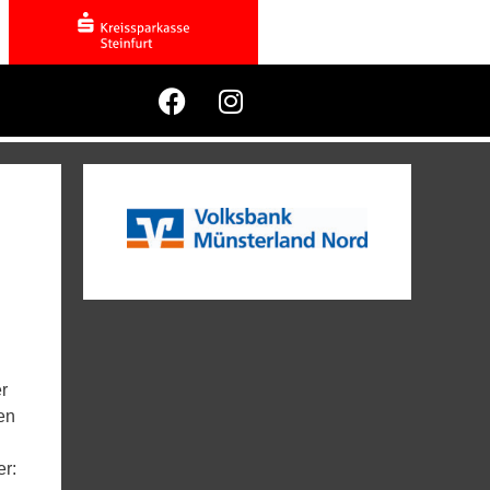
r
en
er: