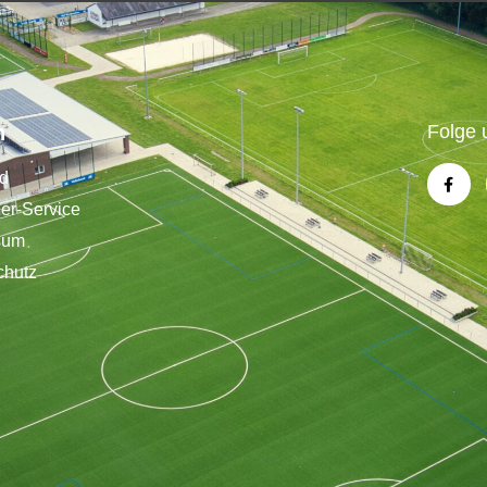
n
Folge 
nd
der-Service
sum
chutz