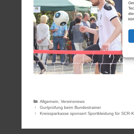
Ger
Tec
die
kön
Allgemein
,
Vereinsnews
Gurtprüfung beim Bundestrainer
Kreissparkasse sponsert Sportkleidung für SCR-K