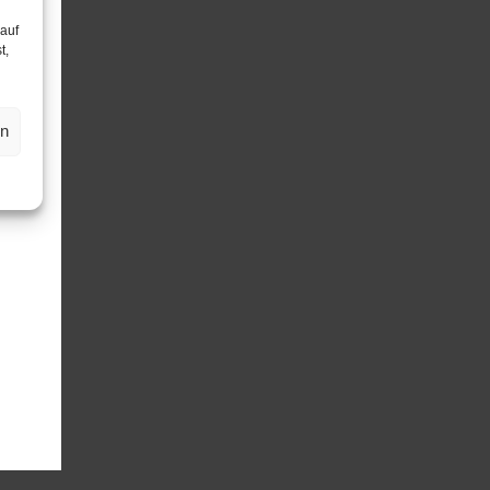
 auf
t,
en