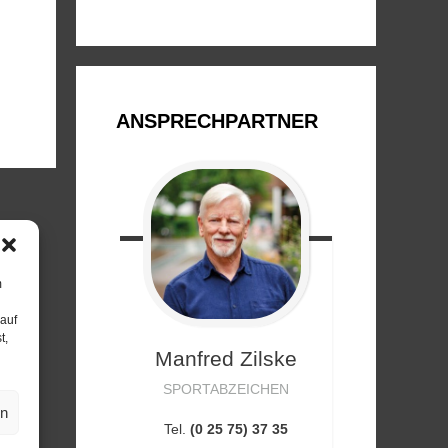
ANSPRECHPARTNER
m
 auf
t,
Manfred
Zilske
SPORTABZEICHEN
en
Tel.
(0 25 75) 37 35