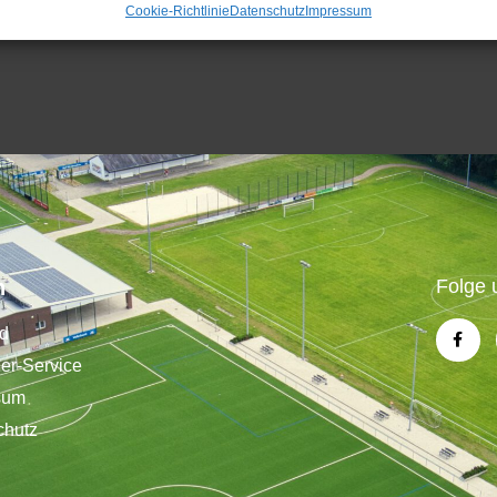
Cookie-Richtlinie
Datenschutz
Impressum
n
Folge 
nd
der-Service
sum
chutz