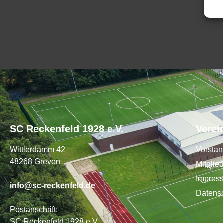
SC Reckenfeld 1928 e.V.
Verei
Wittlerdamm 42
Vorsta
48268 Greven
Mitglie
Impres
info@sc-reckenfeld.de
Datens
Postanschrift:
SC Reckenfeld 1928 e.V.