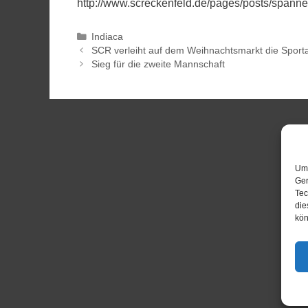
http://www.screckenfeld.de/pages/posts/spanne
Indiaca
SCR verleiht auf dem Weihnachtsmarkt die Sport
Sieg für die zweite Mannschaft
Um 
Ger
Tec
die
kön