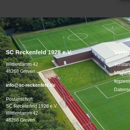
SC Reckenfeld 1928 e.V.
Verei
Wittlerdamm 42
Vorsta
48268 Greven
Mitglie
Impres
info@sc-reckenfeld.de
Datens
Postanschrift:
SC Reckenfeld 1928 e.V.
Wittlerdamm 42
48268 Greven