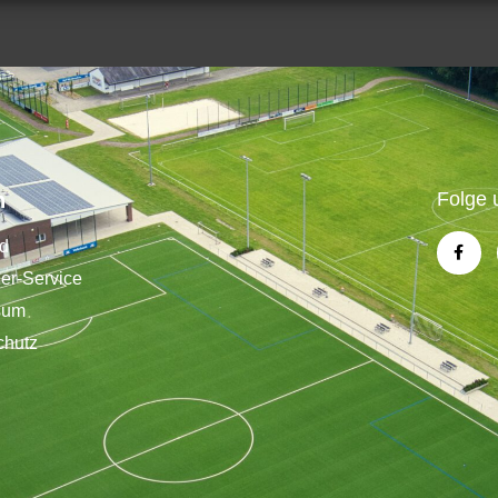
n
Folge 
nd
der-Service
sum
chutz