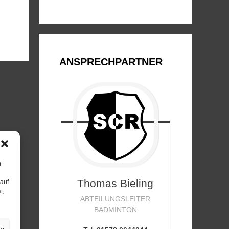
ANSPRECHPARTNER
m
Thomas
Bieling
 auf
t,
ABTEILUNGSLEITER
BADMINTON