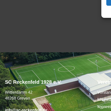
SC Reckenfeld 1928 e.V.
Verei
Wittlerdamm 42
Vorsta
48268 Greven
Mitglie
Impres
info@sc-reckenfeld.de