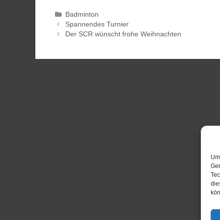
Badminton
Spannendes Turnier
Der SCR wünscht frohe Weihnachten
Um 
Ger
Tec
die
kön