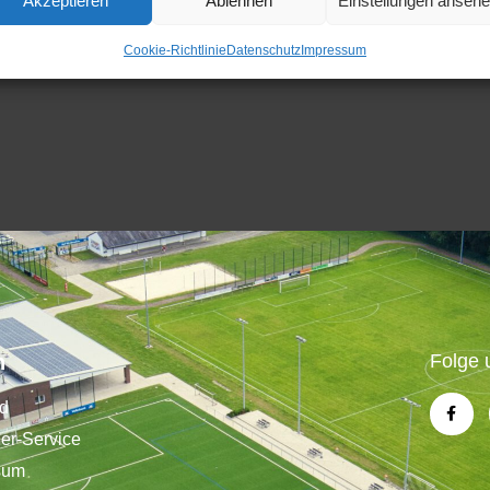
Akzeptieren
Ablehnen
Einstellungen anseh
Cookie-Richtlinie
Datenschutz
Impressum
n
Folge 
nd
der-Service
sum