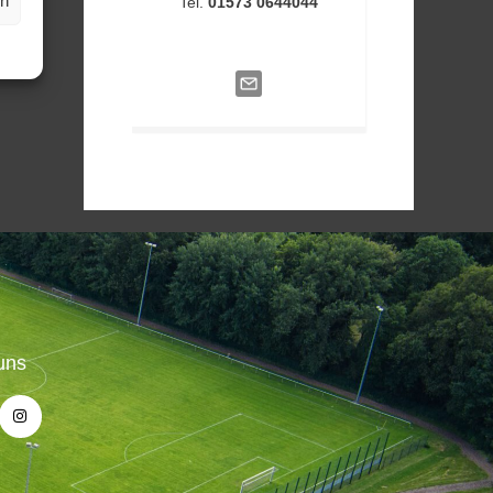
en
Tel.
01573 0644044
uns