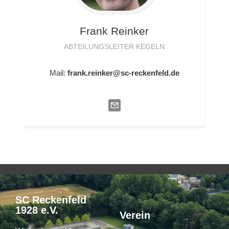
Frank
Reinker
ABTEILUNGSLEITER KEGELN
Mail:
frank.reinker@sc-reckenfeld.de
SC Reckenfeld
1928 e.V.
Verein