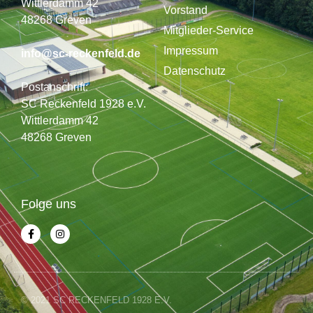
Wittlerdamm 42
Vorstand
48268 Greven
Mitglieder-Service
Impressum
info@sc-reckenfeld.de
Datenschutz
Postanschrift:
SC Reckenfeld 1928 e.V.
Wittlerdamm 42
48268 Greven
Folge uns
© 2021 SC RECKENFELD 1928 E.V.