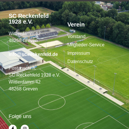
SC Reckenfeld
1928 e.V.
Verein
Wittlerdamm 42
Vorstand
48268 Greven
Mitglieder-Service
Impressum
info@sc-reckenfeld.de
Datenschutz
Postanschrift:
SC Reckenfeld 1928 e.V.
Wittlerdamm 42
48268 Greven
Folge uns