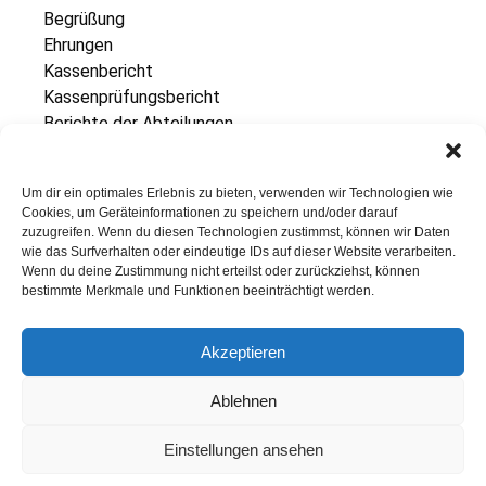
Begrüßung
Ehrungen
Kassenbericht
Kassenprüfungsbericht
Berichte der Abteilungen
Bericht des Sozialwartes
Entlastung des Vorstandes
Um dir ein optimales Erlebnis zu bieten, verwenden wir Technologien wie
Wahlen
Cookies, um Geräteinformationen zu speichern und/oder darauf
2. Vorsitzende/r
zuzugreifen. Wenn du diesen Technologien zustimmst, können wir Daten
Hauptkassierer/in
wie das Surfverhalten oder eindeutige IDs auf dieser Website verarbeiten.
Wenn du deine Zustimmung nicht erteilst oder zurückziehst, können
1. Beisitzer/in
bestimmte Merkmale und Funktionen beeinträchtigt werden.
2. Beisitzer/in
Kassenprüfer/in
Akzeptieren
Sozialwart/in
Verschiedenes
Ablehnen
SC Reckenfeld 1928 e.V.
Einstellungen ansehen