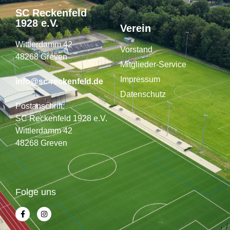
SC Reckenfeld
1928 e.V.
Verein
Wittlerdamm 42
Vorstand
48268 Greven
Mitglieder-Service
Impressum
info@sc-reckenfeld.de
Datenschutz
Postanschrift:
SC Reckenfeld 1928 e.V.
Wittlerdamm 42
48268 Greven
Folge uns