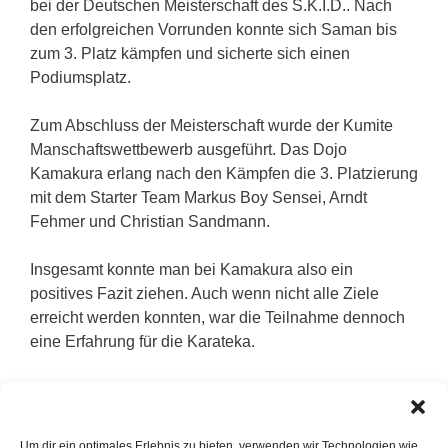
bei der Deutschen Meisterschaft des S.K.I.D.. Nach
den erfolgreichen Vorrunden konnte sich Saman bis
zum 3. Platz kämpfen und sicherte sich einen
Podiumsplatz.
Zum Abschluss der Meisterschaft wurde der Kumite
Manschaftswettbewerb ausgeführt. Das Dojo
Kamakura erlang nach den Kämpfen die 3. Platzierung
mit dem Starter Team Markus Boy Sensei, Arndt
Fehmer und Christian Sandmann.
Insgesamt konnte man bei Kamakura also ein
positives Fazit ziehen. Auch wenn nicht alle Ziele
erreicht werden konnten, war die Teilnahme dennoch
eine Erfahrung für die Karateka.
Wer ebenfalls Interesse hat, in die Kampfkunst Karate
hineinzuschnuppern, ist bei Kamakura jederzeit zum
unverbindlichen Probetraining willkommen.
Um dir ein optimales Erlebnis zu bieten, verwenden wir Technologien wie