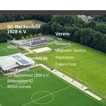
SC Reckenfeld
1928 e.V.
Verein
Wittlerdamm 42
Vorstand
48268 Greven
Mitglieder-Service
Impressum
info@sc-reckenfeld.de
Datenschutz
Postanschrift:
SC Reckenfeld 1928 e.V.
Wittlerdamm 42
48268 Greven