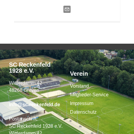
SC Reckenfeld
1928 e.V.
Verein
Wittlerdamm 42
Vorstand
48268 Greven
Mitglieder-Service
Impressum
info@sc-reckenfeld.de
Datenschutz
Postanschrift:
SC Reckenfeld 1928 e.V.
Wittlerdamm 42