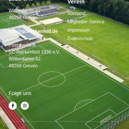
Verein
Wittlerdamm 42
Vorstand
48268 Greven
Mitglieder-Service
Impressum
info@sc-reckenfeld.de
Datenschutz
Postanschrift:
SC Reckenfeld 1928 e.V.
Wittlerdamm 42
48268 Greven
Folge uns