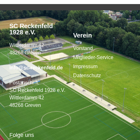
SC Reckenfeld
1928 e.V.
Verein
Wittlerdamm 42
Vorstand
48268 Greven
Mitglieder-Service
Impressum
info@sc-reckenfeld.de
Datenschutz
Postanschrift:
SC Reckenfeld 1928 e.V.
Wittlerdamm 42
48268 Greven
Folge uns