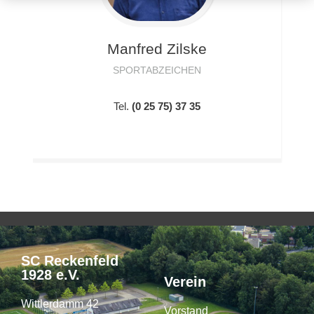
Manfred
Zilske
SPORTABZEICHEN
Tel.
(0 25 75) 37 35
SC Reckenfeld
1928 e.V.
Verein
Wittlerdamm 42
Vorstand