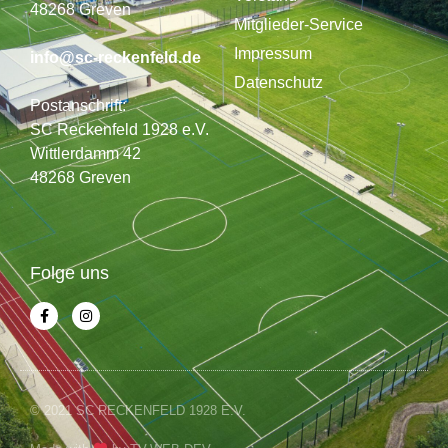
48268 Greven
Mitglieder-Service
Impressum
info@sc-reckenfeld.de
Datenschutz
Postanschrift:
SC Reckenfeld 1928 e.V.
Wittlerdamm 42
48268 Greven
Folge uns
© 2021 SC RECKENFELD 1928 E.V.