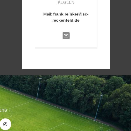
KEGELN
Mail:
frank.reinker@sc-
reckenfeld.de
uns