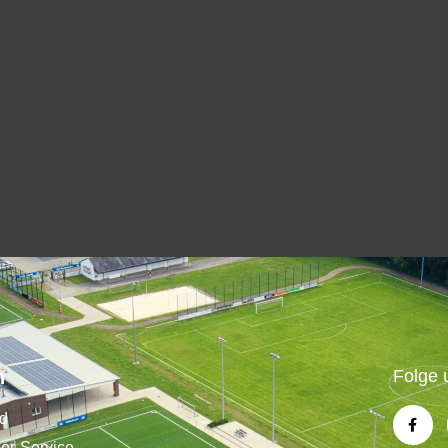
n
Folge 
nd
der-Service