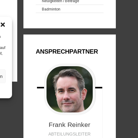
Neuigkeiten / Beiträge
Badminton
m
 auf
ANSPRECHPARTNER
t,
en
Frank
Reinker
ABTEILUNGSLEITER