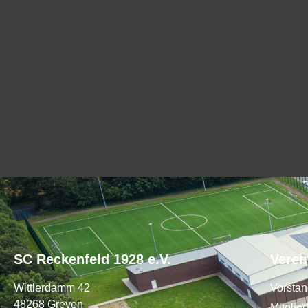
SC Reckenfeld 1928 e.V.
Verei
Wittlerdamm 42
Vorsta
48268 Greven
Mitglie