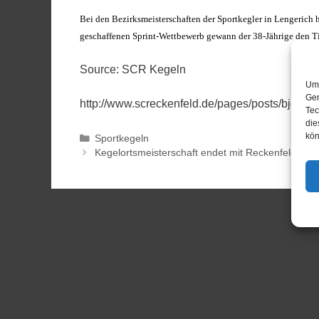
Bei den Bezirksmeisterschaften der Sportkegler in Lengerich
geschaffenen Sprint-Wettbewerb gewann der 38-Jährige den Titel
Source: SCR Kegeln
Um 
Ger
http://www.screckenfeld.de/pages/posts/bjoern-
Tec
die
kön
Sportkegeln
Kegelortsmeisterschaft endet mit Reckenfelder K