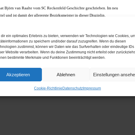
 hat Björn van Raalte vom SC Reckenfeld Geschichte geschrieben. Im neu
 und ist damit der allererste Bezirksmeister in dieser Disziplin.
dir ein optimales Erlebnis zu bieten, verwenden wir Technologien wie Cookies, u
äteinformationen zu speichern und/oder darauf zuzugreifen. Wenn du diesen
van-raalte-schreibt-scr-geschichte2.php
hnologien zustimmst, können wir Daten wie das Surfverhalten oder eindeutige IDs
ser Website verarbeiten. Wenn du deine Zustimmung nicht erteilst oder zurückziehs
nen bestimmte Merkmale und Funktionen beeinträchtigt werden.
egelparty
Akzeptieren
Ablehnen
Einstellungen anseh
Cookie-Richtlinie
Datenschutz
Impressum