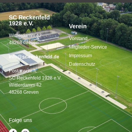
SC Reckenfeld
1928 e.V.
Verein
Wittlerdamm 42
Vorstand
48268 Greven
Mitglieder-Service
Impressum
info@sc-reckenfeld.de
Datenschutz
Postanschrift:
SC Reckenfeld 1928 e.V.
Wittlerdamm 42
48268 Greven
Folge uns