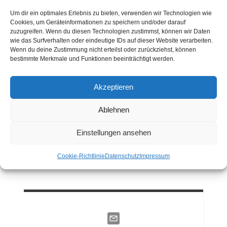
Um dir ein optimales Erlebnis zu bieten, verwenden wir Technologien wie
Neuigkeiten / Beiträge
Cookies, um Geräteinformationen zu speichern und/oder darauf
zuzugreifen. Wenn du diesen Technologien zustimmst, können wir Daten
Indiaca
wie das Surfverhalten oder eindeutige IDs auf dieser Website verarbeiten.
Wenn du deine Zustimmung nicht erteilst oder zurückziehst, können
Turnierteilnahmen und Platzierungen der SCR-
bestimmte Merkmale und Funktionen beeinträchtigt werden.
Teams seit 1993
Akzeptieren
Ablehnen
ANSPRECHPARTNER
Einstellungen ansehen
Cookie-Richtlinie
Datenschutz
Impressum