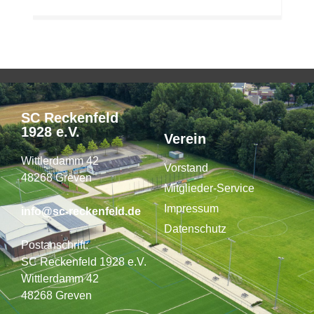
SC Reckenfeld
1928 e.V.
Verein
Wittlerdamm 42
Vorstand
48268 Greven
Mitglieder-Service
Impressum
info@sc-reckenfeld.de
Datenschutz
Postanschrift:
SC Reckenfeld 1928 e.V.
Wittlerdamm 42
48268 Greven