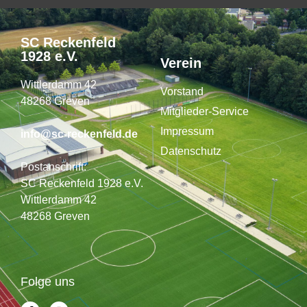
SC Reckenfeld
1928 e.V.
Verein
Wittlerdamm 42
Vorstand
48268 Greven
Mitglieder-Service
Impressum
info@sc-reckenfeld.de
Datenschutz
Postanschrift:
SC Reckenfeld 1928 e.V.
Wittlerdamm 42
48268 Greven
Folge uns