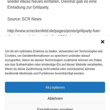
wieder etwas Neues einfallen. Diesmal gab es eine
Einladung zur Grillparty.
Source: SCR News
http://www.screckenfeld.de/pages/posts/grillparty-fuer-
die-uebungsleiter-und-helfer-1723.php
Vereinsnews
Um dir ein optimales Erlebnis zu bieten, verwenden wir Technologien wie
Cookies, um Geräteinformationen zu speichern und/oder darauf
Heimsieg zum Saisonauftakt der Sportkegler
zuzugreifen. Wenn du diesen Technologien zustimmst, können wir Daten
Wochenendlehrgang in Wolbeck
wie das Surfverhalten oder eindeutige IDs auf dieser Website verarbeiten.
Wenn du deine Zustimmung nicht erteilst oder zurückziehst, können
bestimmte Merkmale und Funktionen beeinträchtigt werden.
Akzeptieren
Ablehnen
Einstellungen ansehen