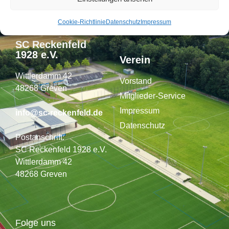
Cookie-Richtlinie
Datenschutz
Impressum
SC Reckenfeld
1928 e.V.
Verein
Wittlerdamm 42
Vorstand
48268 Greven
Mitglieder-Service
Impressum
info@sc-reckenfeld.de
Datenschutz
Postanschrift:
SC Reckenfeld 1928 e.V.
Wittlerdamm 42
48268 Greven
Folge uns